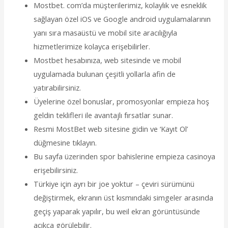
Mostbet. com’da müşterilerimiz, kolaylık ve esneklik
sağlayan özel iOS ve Google android uygulamalarının
yanı sıra masaüstü ve mobil site aracılığıyla
hizmetlerimize kolayca erişebilirler.
Mostbet hesabınıza, web sitesinde ve mobil
uygulamada bulunan çeşitli yollarla afin de
yatırabilirsiniz.
Üyelerine özel bonuslar, promosyonlar empieza hoş
geldin teklifleri ile avantajlı fırsatlar sunar.
Resmi MostBet web sitesine gidin ve ‘Kayıt Ol’
düğmesine tıklayın.
Bu sayfa üzerinden spor bahislerine empieza casinoya
erişebilirsiniz.
Türkiye için ayrı bir joe yoktur – çeviri sürümünü
değiştirmek, ekranın üst kısmındaki simgeler arasında
geçiş yaparak yapılır, bu weil ekran görüntüsünde
açıkça görülebilir.