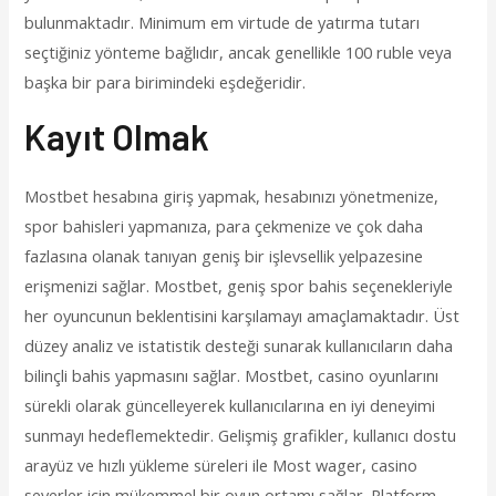
bulunmaktadır. Minimum em virtude de yatırma tutarı
seçtiğiniz yönteme bağlıdır, ancak genellikle 100 ruble veya
başka bir para birimindeki eşdeğeridir.
Kayıt Olmak
Mostbet hesabına giriş yapmak, hesabınızı yönetmenize,
spor bahisleri yapmanıza, para çekmenize ve çok daha
fazlasına olanak tanıyan geniş bir işlevsellik yelpazesine
erişmenizi sağlar. Mostbet, geniş spor bahis seçenekleriyle
her oyuncunun beklentisini karşılamayı amaçlamaktadır. Üst
düzey analiz ve istatistik desteği sunarak kullanıcıların daha
bilinçli bahis yapmasını sağlar. Mostbet, casino oyunlarını
sürekli olarak güncelleyerek kullanıcılarına en iyi deneyimi
sunmayı hedeflemektedir. Gelişmiş grafikler, kullanıcı dostu
arayüz ve hızlı yükleme süreleri ile Most wager, casino
severler için mükemmel bir oyun ortamı sağlar. Platform,