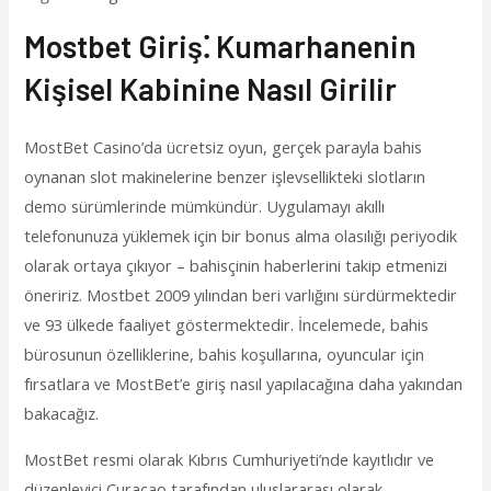
Mostbet Giriş⁚ Kumarhanenin
Kişisel Kabinine Nasıl Girilir
MostBet Casino’da ücretsiz oyun, gerçek parayla bahis
oynanan slot makinelerine benzer işlevsellikteki slotların
demo sürümlerinde mümkündür. Uygulamayı akıllı
telefonunuza yüklemek için bir bonus alma olasılığı periyodik
olarak ortaya çıkıyor – bahisçinin haberlerini takip etmenizi
öneririz. Mostbet 2009 yılından beri varlığını sürdürmektedir
ve 93 ülkede faaliyet göstermektedir. İncelemede, bahis
bürosunun özelliklerine, bahis koşullarına, oyuncular için
fırsatlara ve MostBet’e giriş nasıl yapılacağına daha yakından
bakacağız.
MostBet resmi olarak Kıbrıs Cumhuriyeti’nde kayıtlıdır ve
düzenleyici Curacao tarafından uluslararası olarak