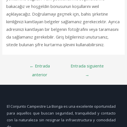
bakacağız ve hoşgeldin bonusunun koşullarını weil
açıklayacağız. Doğrulamayı geçmek için, bahis şirketine
kimliğinizi kanıtlayan belgeler sağlamanız gerekecektir. Ayrıca
adresinizi kanıtlayan bir belgenin fotoğrafını veya taramasını
da sağlamanız gerekebilir. Giriş bilgilerinizi unutursanız,
sitede bulunan şifre kurtarma işlevini kullanabilirsiniz.
←
Entrada
Entrada siguiente
anterior
→
El Conjunto Campestre La Bonga es una excelente oportunidad
para aquellos que buscan seguridad, tranquilidad y contacto
con la naturaleza sin resignar la infraestructura y comodidad
de