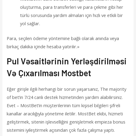
oluşturma, para transferleri ve para çekme gibi her
türlü sorusunda yardım almaları için hızlı ve etkili bir
yol sağlar.
Para, seçilen ödeme yöntemine bağlı olarak anında veya
birkaç dakika içinde hesaba yatırılır.»
Pul Vəsaitlərinin Yerləşdirilməsi
Və Çıxarılması Mostbet
Eğer girişle ilgili herhangi bir sorun yaşarsanız, The majority
of bet’in 7/24 canlı destek hizmetinden yardım alabilirsiniz.
Evet – MostBet’in müşterilerinin tüm kişisel bilgileri şifreli
kanallar aracılığıyla yönetime iletilir. MostBet ekibi, hizmeti
geliştirmek, sitenin işlevselliğini genişletmek empieza bonus
sistemini iyileştirmek açısından çok fazla çalışma yaptı.