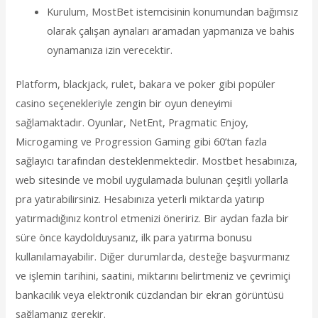
Kurulum, MostBet istemcisinin konumundan bağımsız
olarak çalışan aynaları aramadan yapmanıza ve bahis
oynamanıza izin verecektir.
Platform, blackjack, rulet, bakara ve poker gibi popüler
casino seçenekleriyle zengin bir oyun deneyimi
sağlamaktadır. Oyunlar, NetEnt, Pragmatic Enjoy,
Microgaming ve Progression Gaming gibi 60’tan fazla
sağlayıcı tarafından desteklenmektedir. Mostbet hesabınıza,
web sitesinde ve mobil uygulamada bulunan çeşitli yollarla
pra yatırabilirsiniz. Hesabınıza yeterli miktarda yatırıp
yatırmadığınız kontrol etmenizi öneririz. Bir aydan fazla bir
süre önce kaydolduysanız, ilk para yatırma bonusu
kullanılamayabilir. Diğer durumlarda, desteğe başvurmanız
ve işlemin tarihini, saatini, miktarını belirtmeniz ve çevrimiçi
bankacılık veya elektronik cüzdandan bir ekran görüntüsü
sağlamanız gerekir.