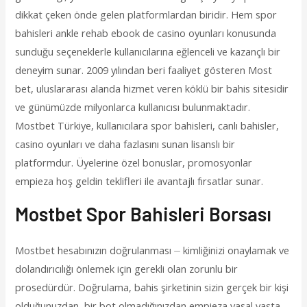
dikkat çeken önde gelen platformlardan biridir. Hem spor
bahisleri ankle rehab ebook de casino oyunları konusunda
sunduğu seçeneklerle kullanıcılarına eğlenceli ve kazançlı bir
deneyim sunar. 2009 yılından beri faaliyet gösteren Most
bet, uluslararası alanda hizmet veren köklü bir bahis sitesidir
ve günümüzde milyonlarca kullanıcısı bulunmaktadır.
Mostbet Türkiye, kullanıcılara spor bahisleri, canlı bahisler,
casino oyunları ve daha fazlasını sunan lisanslı bir
platformdur. Üyelerine özel bonuslar, promosyonlar
empieza hoş geldin teklifleri ile avantajlı fırsatlar sunar.
Mostbet Spor Bahisleri Borsası
Mostbet hesabınızın doğrulanması ⏤ kimliğinizi onaylamak ve
dolandırıcılığı önlemek için gerekli olan zorunlu bir
prosedürdür. Doğrulama, bahis şirketinin sizin gerçek bir kişi
olduğunuzdan, bir bot olmadığınızdan empieza yasal yaşta