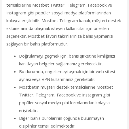
temsilcilerine Mostbet Twitter, Telegram, Facebook ve
Instagram gibi popüler sosyal medya platformlarından
kolayca erişilebilir. Mostbet Telegram kanalı, müşteri destek
ekibine anında ulaşmak isteyen kullanıcılar için önerilen
seçenektir. Mostbet favori takımlarınıza bahis yapmanızı
sağlayan bir bahis platformudur.
Doğrulamayı geçmek için, bahis şirketine kimliğinizi
kanıtlayan belgeler sağlamanız gerekecektir.
Bu durumda, engellemeyi aşmak için bir web sitesi
aynası veya VPN kullanmanız gerekebilir.
Mostbet’in müşteri destek temsilcilerine Mostbet
Twitter, Telegram, Facebook ve Instagram gibi
popüler sosyal medya platformlarından kolayca
erişilebilir.
Diğer bahis bürolarının çoğunda bulunmayan
disiplinler temsil edilmektedir.