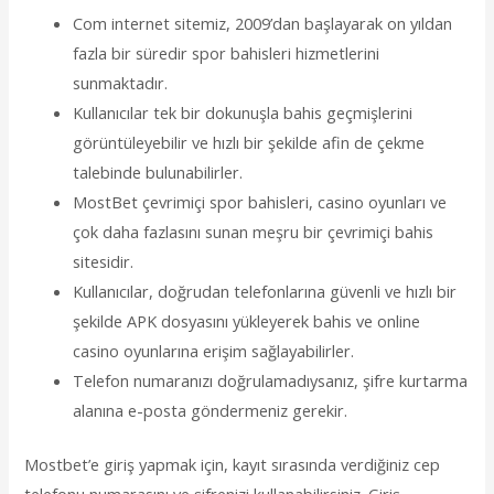
Com internet sitemiz, 2009’dan başlayarak on yıldan
fazla bir süredir spor bahisleri hizmetlerini
sunmaktadır.
Kullanıcılar tek bir dokunuşla bahis geçmişlerini
görüntüleyebilir ve hızlı bir şekilde afin de çekme
talebinde bulunabilirler.
MostBet çevrimiçi spor bahisleri, casino oyunları ve
çok daha fazlasını sunan meşru bir çevrimiçi bahis
sitesidir.
Kullanıcılar, doğrudan telefonlarına güvenli ve hızlı bir
şekilde APK dosyasını yükleyerek bahis ve online
casino oyunlarına erişim sağlayabilirler.
Telefon numaranızı doğrulamadıysanız, şifre kurtarma
alanına e-posta göndermeniz gerekir.
Mostbet’e giriş yapmak için, kayıt sırasında verdiğiniz cep