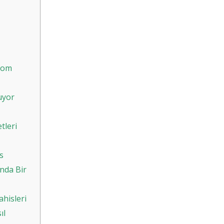
Com
uyor
tleri
s
nda Bir
hisleri
ıl