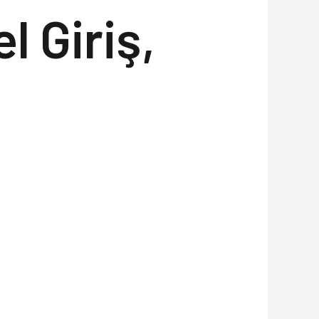
 Giriş,