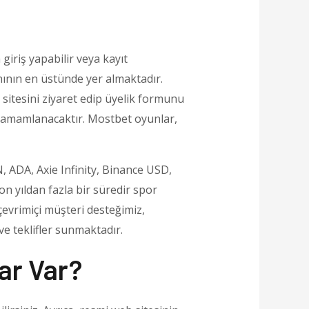
iriş yapabilir veya kayıt
ının en üstünde yer almaktadır.
itesini ziyaret edip üyelik formunu
z tamamlanacaktır. Mostbet oyunlar,
 ADA, Axie Infinity, Binance USD,
 yıldan fazla bir süredir spor
çevrimiçi müşteri desteğimiz,
ve teklifler sunmaktadır.
ar Var?