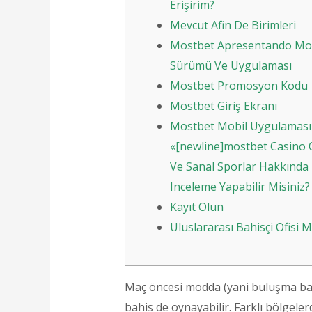
Erişirim?
Mevcut Afin De Birimleri
Mostbet Apresentando Mo
Sürümü Ve Uygulaması
Mostbet Promosyon Kodu
Mostbet Giriş Ekranı
Mostbet Mobil Uygulaması
«[newline]mostbet Casino 
Ve Sanal Sporlar Hakkında 
Inceleme Yapabilir Misiniz?
Kayıt Olun
Uluslararası Bahisçi Ofisi 
Maç öncesi modda (yani buluşma başl
bahis de oynayabilir. Farklı bölgeler