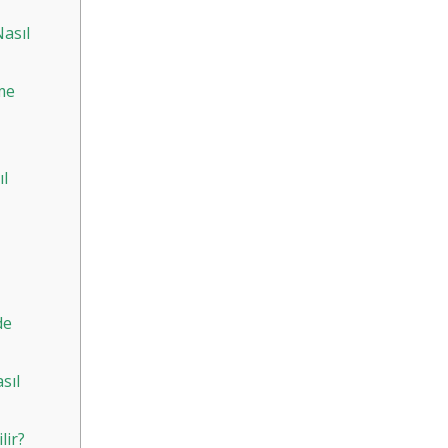
asıl
me
l
de
sıl
lir?