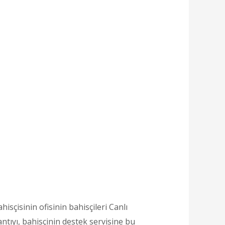
çisinin ofisinin bahisçileri Canlı
antıyı, bahisçinin destek servisine bu