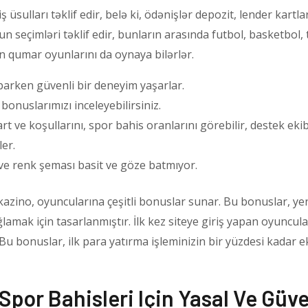
üsulları təklif edir, belə ki, ödənişlər depozit, lender kartla
yun seçimləri təklif edir, bunların arasında futbol, basketbol,
n qumar oyunlarını da oynaya bilərlər.
aparken güvenli bir deneyim yaşarlar.
onuslarımızı inceleyebilirsiniz.
rt ve koşullarını, spor bahis oranlarını görebilir, destek ekib
er.
ve renk şeması basit ve göze batmıyor.
 kazino, oyuncularına çeşitli bonuslar sunar. Bu bonuslar, y
lamak için tasarlanmıştır. İlk kez siteye giriş yapan oyuncul
 Bu bonuslar, ilk para yatırma işleminizin bir yüzdesi kadar 
Spor Bahisleri Için Yasal Ve Güve