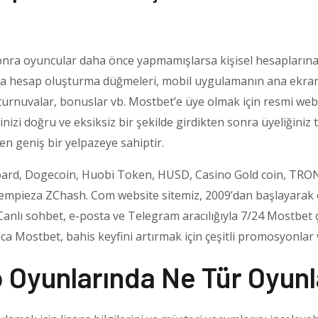
nra oyuncular daha önce yapmamışlarsa kişisel hesaplarına g
za hesap oluşturma düğmeleri, mobil uygulamanın ana ekran
rnuvalar, bonuslar vb. Mostbet’e üye olmak için resmi web s
nizi doğru ve eksiksiz bir şekilde girdikten sonra üyeliğini
n geniş bir yelpazeye sahiptir.
oard, Dogecoin, Huobi Token, HUSD, Casino Gold coin, TRON,
mpieza ZChash. Com website sitemiz, 2009’dan başlayarak on
Canlı sohbet, e-posta ve Telegram aracılığıyla 7/24 Mostbet 
ıca Mostbet, bahis keyfini artırmak için çeşitli promosyonlar 
 Oyunlarında Ne Tür Oyunl