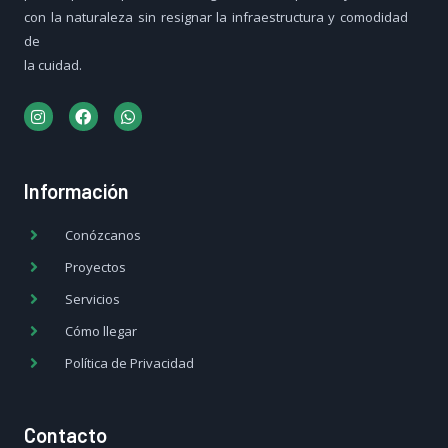
con la naturaleza sin resignar la infraestructura y comodidad
de
la cuidad.
I
F
W
n
a
h
s
c
a
t
e
t
a
b
s
g
o
a
Información
r
o
p
a
k
p
Conózcanos
m
Proyectos
Servicios
Cómo llegar
Política de Privacidad
Contacto