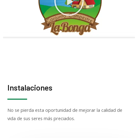
p
r
o
d
u
c
i
r
v
í
Instalaciones
d
e
o
No se pierda esta oportunidad de mejorar la calidad de
vida de sus seres más preciados.