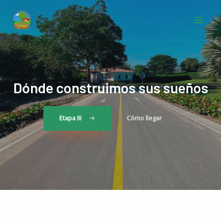
Ir
Men
al
contenido
Princ
Dónde construimos sus sueños
Etapa III
Cómo llegar