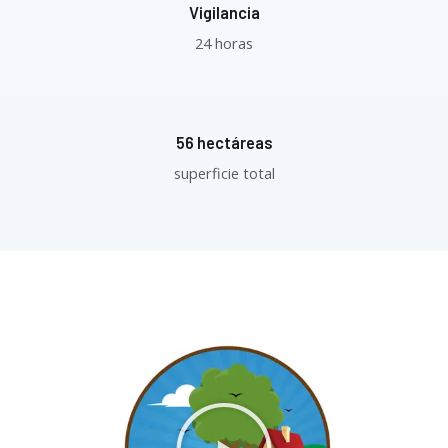
Vigilancia
24 horas
56 hectáreas
superficie total
R
e