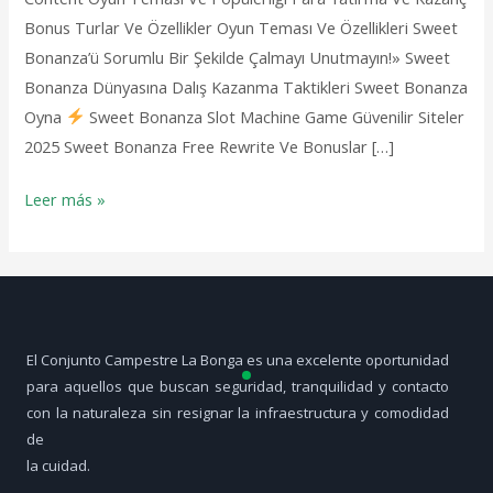
Eğlence
Bonus Turlar Ve Özellikler Oyun Teması Ve Özellikleri Sweet
Dolu
Bonanza’ü Sorumlu Bir Şekilde Çalmayı Unutmayın!» Sweet
Bir
Bonanza Dünyasına Dalış Kazanma Taktikleri Sweet Bonanza
Deneyim
Oyna
Sweet Bonanza Slot Machine Game Güvenilir Siteler
2025 Sweet Bonanza Free Rewrite Ve Bonuslar […]
Leer más »
El Conjunto Campestre La Bonga es una excelente oportunidad
para aquellos que buscan seguridad, tranquilidad y contacto
con la naturaleza sin resignar la infraestructura y comodidad
de
la cuidad.