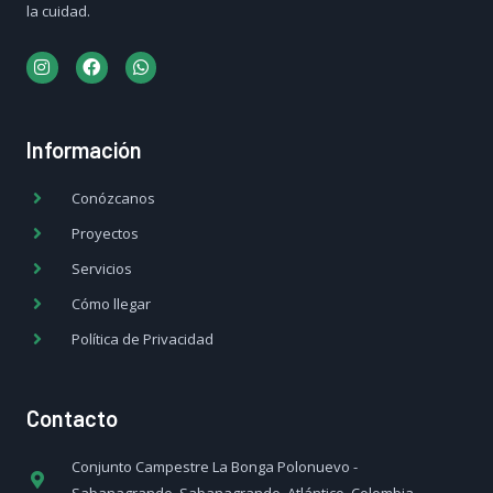
la cuidad.
I
F
W
n
a
h
s
c
a
t
e
t
a
b
s
g
o
a
Información
r
o
p
a
k
p
Conózcanos
m
Proyectos
Servicios
Cómo llegar
Política de Privacidad
Contacto
Conjunto Campestre La Bonga Polonuevo -
Sabanagrande, Sabanagrande, Atlántico, Colombia