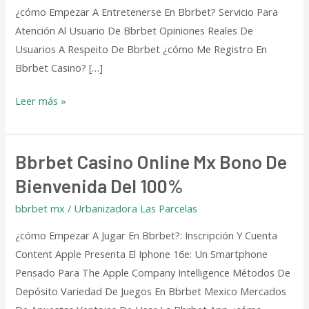
¿cómo Empezar A Entretenerse En Bbrbet? Servicio Para
Atención Al Usuario De Bbrbet Opiniones Reales De
Usuarios A Respeito De Bbrbet ¿cómo Me Registro En
Bbrbet Casino? […]
Leer más »
Bbrbet Casino Online Mx Bono De
Bbrbet
Casino
Bienvenida Del 100%
Online
bbrbet mx
/
Urbanizadora Las Parcelas
Mx
Bono
¿cómo Empezar A Jugar En Bbrbet?: Inscripción Y Cuenta
De
Content Apple Presenta El Iphone 16e: Un Smartphone
Bienvenida
Pensado Para The Apple Company Intelligence Métodos De
Del
Depósito Variedad De Juegos En Bbrbet Mexico Mercados
100%