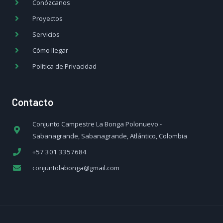
Conózcanos
m
Proyectos
Servicios
Cómo llegar
Política de Privacidad
Contacto
Conjunto Campestre La Bonga Polonuevo -
Sabanagrande, Sabanagrande, Atlántico, Colombia
+57 301 3357684
conjuntolabonga@gmail.com