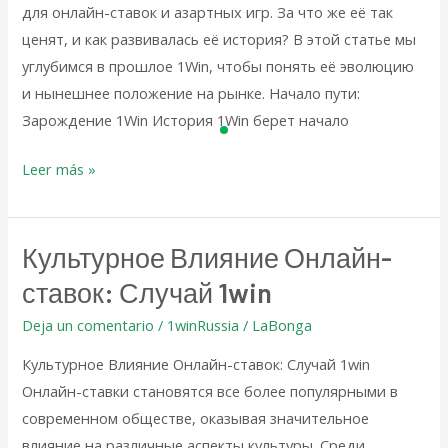
для онлайн-ставок и азартных игр. За что же её так
ценят, и как развивалась её история? В этой статье мы
углубимся в прошлое 1Win, чтобы понять её эволюцию
и нынешнее положение на рынке. Начало пути:
Зарождение 1Win История 1Win берет начало
Leer más »
Культурное Влияние Онлайн-
Культурное
Влияние
ставок: Случай 1win
Онлайн-
Deja un comentario
/
1winRussia
/
LaBonga
ставок:
Случай
Культурное Влияние Онлайн-ставок: Случай 1win
1win
Онлайн-ставки становятся все более популярными в
современном обществе, оказывая значительное
влияние на различные аспекты культуры. Среди