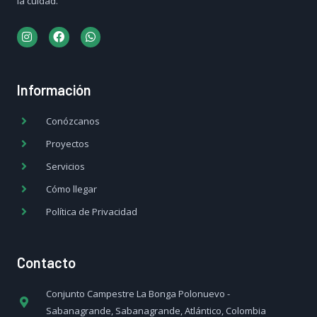
la cuidad.
I
F
W
n
a
h
s
c
a
t
e
t
a
b
s
g
o
a
Información
r
o
p
a
k
p
Conózcanos
m
Proyectos
Servicios
Cómo llegar
Política de Privacidad
Contacto
Conjunto Campestre La Bonga Polonuevo -
Sabanagrande, Sabanagrande, Atlántico, Colombia