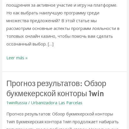
поощрения за активное участие и игру на платформе.
Но как выбрать наилучшую программу среди
множества предложений? В этой статье мы
рассмотрим основные аспекты программ лояльности в
топовых онлайн казино, чтобы помочь вам сделать
осознанный выбор. […]
Leer más »
Прогноз результатов: Обзор
Прогноз
результатов:
букмекерской конторы 1win
Обзор
1winRussia
/
Urbanizadora Las Parcelas
букмекерской
конторы
Прогноз результатов: Обзор букмекерской конторы
1win
1win Букмекерская контора 1win продолжает набирать