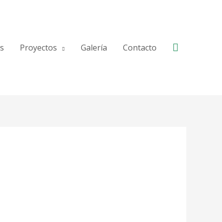
Buscar
os
Proyectos
Galería
Contacto