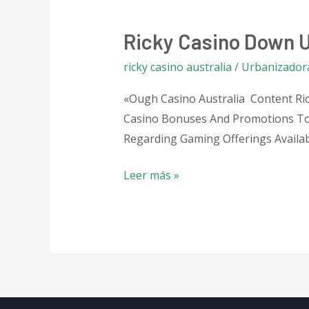
Ricky Casino Down U
Ricky
Casino
ricky casino australia
/
Urbanizadora
Down
Under:
«Ough Сasino Australia ‍ Content R
Best
Casino Bonuses And Promotions Top
Online
Regarding Gaming Offerings Availab
Gaming
Leer más »