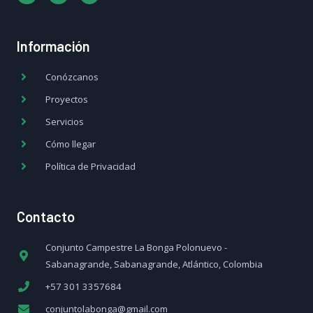
s
c
a
t
e
t
a
b
s
g
o
a
Información
r
o
p
a
k
p
Conózcanos
m
Proyectos
Servicios
Cómo llegar
Política de Privacidad
Contacto
Conjunto Campestre La Bonga Polonuevo -
Sabanagrande, Sabanagrande, Atlántico, Colombia
+57 301 3357684
conjuntolabonga@gmail.com