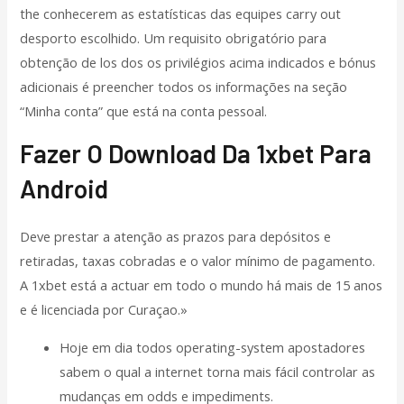
the conhecerem as estatísticas das equipes carry out
desporto escolhido. Um requisito obrigatório para
obtenção de los dos os privilégios acima indicados e bónus
adicionais é preencher todos os informações na seção
“Minha conta” que está na conta pessoal.
Fazer O Download Da 1xbet Para
Android
Deve prestar a atenção as prazos para depósitos e
retiradas, taxas cobradas e o valor mínimo de pagamento.
A 1xbet está a actuar em todo o mundo há mais de 15 anos
e é licenciada por Curaçao.»
Hoje em dia todos operating-system apostadores
sabem o qual a internet torna mais fácil controlar as
mudanças em odds e impediments.