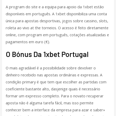
A program do site e a equipa para apoio da 1xbet estão
disponíveis em português. A 1xbet disponibiliza uma conta
única para apostas desportivas, jogos sobre cassino, slots,
roleta ao vivo at the torneios. O acesso é feito diretamente
online, com program em português, cotações atualizadas e
pagamentos em euro (€).
O Bónus Da 1xbet Portugal
O mais agradável é a possibilidade sobre devolver o
dinheiro recebido nas apostas ordinárias e expressas. A
condição primary é que tem que escolher as partidas com
coeficiente bastante alto, dasjenige quais é necessário
formar um expresso completo. Para o novato recuperar
aposta não é alguma tarefa fácil, mas isso permite
conhecer bem a interface da empresa para azar e saber»