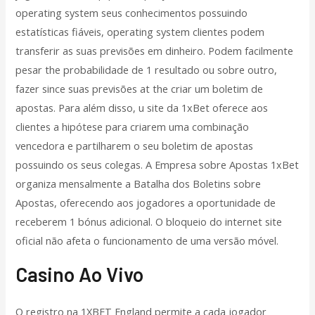
operating system seus conhecimentos possuindo
estatísticas fiáveis, operating system clientes podem
transferir as suas previsões em dinheiro. Podem facilmente
pesar the probabilidade de 1 resultado ou sobre outro,
fazer since suas previsões at the criar um boletim de
apostas. Para além disso, u site da 1xBet oferece aos
clientes a hipótese para criarem uma combinação
vencedora e partilharem o seu boletim de apostas
possuindo os seus colegas. A Empresa sobre Apostas 1xBet
organiza mensalmente a Batalha dos Boletins sobre
Apostas, oferecendo aos jogadores a oportunidade de
receberem 1 bónus adicional. O bloqueio do internet site
oficial não afeta o funcionamento de uma versão móvel.
Casino Ao Vivo
O registro na 1XBET England permite a cada jogador