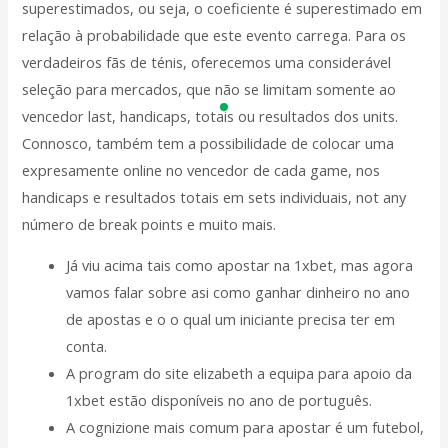
superestimados, ou seja, o coeficiente é superestimado em
relação à probabilidade que este evento carrega. Para os
verdadeiros fãs de ténis, oferecemos uma considerável
seleção para mercados, que não se limitam somente ao
vencedor last, handicaps, totais ou resultados dos units.
Connosco, também tem a possibilidade de colocar uma
expresamente online no vencedor de cada game, nos
handicaps e resultados totais em sets individuais, not any
número de break points e muito mais.
Já viu acima tais como apostar na 1xbet, mas agora
vamos falar sobre asi como ganhar dinheiro no ano
de apostas e o o qual um iniciante precisa ter em
conta.
A program do site elizabeth a equipa para apoio da
1xbet estão disponíveis no ano de português.
A cognizione mais comum para apostar é um futebol,