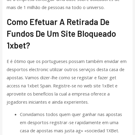
mais de 1 milhão de pessoas na todo o universo.
Como Efetuar A Retirada De
Fundos De Um Site Bloqueado
1xbet?
E é ótimo que os portugueses possam também envidar em
desportos electronic utilizar outros serviços desta casa de
apostas. Vamos dizer-lhe como se registar e fazer get
access na 1xbet Spain. Registre-se no web site 1xBet e
aproveite os benefícios la cual a empresa oferece a
jogadores iniciantes e ainda experientes.
Convidamos todos quem quer ganhar nas apostas
em desportos registrar-se rapidamente em uma
casa de apostas mais justa ag» «sociedad 1XBet.