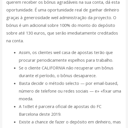
querem receber os bónus agradáveis na sua conta, dá esta
oportunidade. É uma oportunidade real de ganhar dinheiro
graças à generosidade weil administração da proyecto. O
bónus é um adicional sobre 100% do monto do depósito
sobre até 130 euros, que serão imediatamente creditados
na conta.
Assim, os clientes weil casa de apostas terão que
procurar periodicamente espelhos para trabalho.
Se o cliente CALIFORNIA não recuperar um bônus
durante el período, o bônus desaparece.
Basta decidir o método selecto — por email-based,
número de telefone ou redes sociais — e» «fixar uma
moeda.
A 1xBet é parceira oficial de apostas do FC
Barcelona deste 2019.
Existe a chance de fazer o depósito em dinheiro, mas