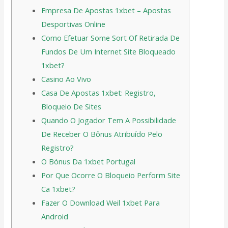
Empresa De Apostas 1xbet – Apostas
Desportivas Online
Como Efetuar Some Sort Of Retirada De
Fundos De Um Internet Site Bloqueado
1xbet?
Casino Ao Vivo
Casa De Apostas 1xbet: Registro,
Bloqueio De Sites
Quando O Jogador Tem A Possibilidade
De Receber O Bônus Atribuído Pelo
Registro?
O Bónus Da 1xbet Portugal
Por Que Ocorre O Bloqueio Perform Site
Ca 1xbet?
Fazer O Download Weil 1xbet Para
Android