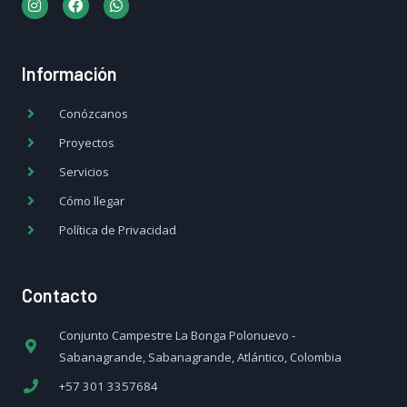
n
a
h
s
c
a
t
e
t
a
b
s
g
o
a
Información
r
o
p
a
k
p
Conózcanos
m
Proyectos
Servicios
Cómo llegar
Política de Privacidad
Contacto
Conjunto Campestre La Bonga Polonuevo -
Sabanagrande, Sabanagrande, Atlántico, Colombia
+57 301 3357684