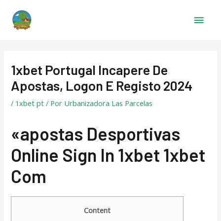
Ir
Men
al
contenido
Princ
Navegación
de
1xbet Portugal Incapere De
entradas
Apostas, Logon E Registo 2024
/
1xbet pt
/ Por
Urbanizadora Las Parcelas
«apostas Desportivas
Online Sign In 1xbet 1xbet
Com
Content